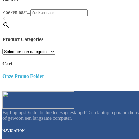
Zoeken naar...
×
Product Categories
Cart
Onze Promo Folder
Bij Laptop-Dokter.be bieden wij desktop PC en laptop reparatie diens
of gewoon een langzame computer.
NAVIGATION