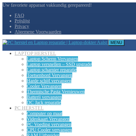
Uw favoriete apparaat vakkundig gerepareerd!
FAQ
Prijslijst
Privacy
Algemene Voorwaarden
MENU
LAPTOP HERSTEL
Laptop Scherm Vervangen
Laptop versnellen – SSD upgrade
Laptop scharnier reparatie
Toetsenbord Vervangen
Harde schijf vervangen
Cooler Vervangen
Thermische Pasta Vernieuwen
Batterij vervangen
DC Jack reparatie
PC HERSTEL
Computer op maat
Videokaart Vervangen
PC Voeding vervangen
CPU Cooler vervangen
RAM Uitbreiden