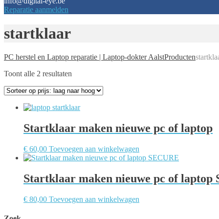
info@digital-eye.be
Reparatie aanmelden
startklaar
PC herstel en Laptop reparatie | Laptop-dokter Aalst
Producten
startkla
Gesorteerd
Toont alle 2 resultaten
op
prijs:
laag
naar
hoog
Startklaar maken nieuwe pc of laptop
€
60,00
Toevoegen aan winkelwagen
Startklaar maken nieuwe pc of lapto
€
80,00
Toevoegen aan winkelwagen
Zoek…