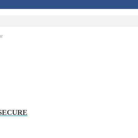
ar
p SECURE