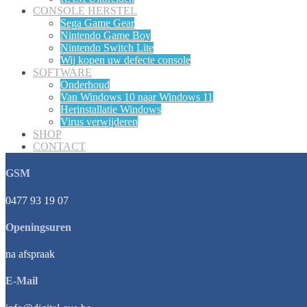
CONSOLE HERSTEL
Sega Game Gear
Nintendo Game Boy
Nintendo Switch Lite
Wij kopen uw defecte console
SOFTWARE
Onderhoud
Van Windows 10 naar Windows 11
Herinstallatie Windows
Virus verwijderen
SHOP
CONTACT
GSM
0477 93 19 07
Openingsuren
na afspraak
E-Mail