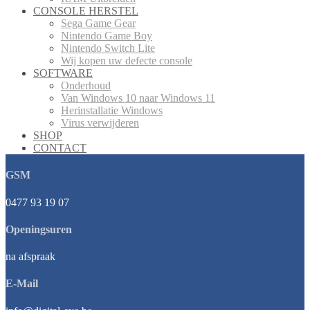
CONSOLE HERSTEL
Sega Game Gear
Nintendo Game Boy
Nintendo Switch Lite
Wij kopen uw defecte console
SOFTWARE
Onderhoud
Van Windows 10 naar Windows 11
Herinstallatie Windows
Virus verwijderen
SHOP
CONTACT
GSM
0477 93 19 07
Openingsuren
na afspraak
E-Mail