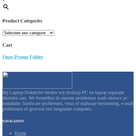
×
Product Categories
Cart
Onze Promo Folder
Bij Laptop-Dokter.be bieden wij desktop PC en laptop reparatie
diensten aan. We herstellen de meeste problemen zoals nieuwe pc
installatie, hardware problemen, virus of malware besmetting, e-mail
problemen of gewoon een langzame computer.
NAVIGATION
Home