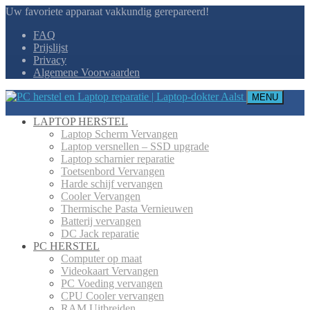
Uw favoriete apparaat vakkundig gerepareerd!
FAQ
Prijslijst
Privacy
Algemene Voorwaarden
MENU
LAPTOP HERSTEL
Laptop Scherm Vervangen
Laptop versnellen – SSD upgrade
Laptop scharnier reparatie
Toetsenbord Vervangen
Harde schijf vervangen
Cooler Vervangen
Thermische Pasta Vernieuwen
Batterij vervangen
DC Jack reparatie
PC HERSTEL
Computer op maat
Videokaart Vervangen
PC Voeding vervangen
CPU Cooler vervangen
RAM Uitbreiden