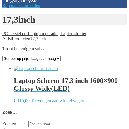
info@digital-eye.be
Reparatie aanmelden
17,3inch
PC herstel en Laptop reparatie | Laptop-dokter
Aalst
Producten
17,3inch
Toont het enige resultaat
Laptop Scherm 17,3 inch 1600×900
Glossy Wide(LED)
€
115,00
Toevoegen aan winkelwagen
Zoek…
Zoeken naar...